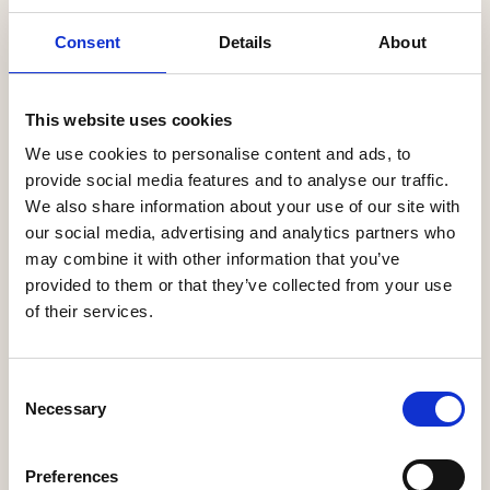
Consent
Details
About
This website uses cookies
We use cookies to personalise content and ads, to
provide social media features and to analyse our traffic.
We also share information about your use of our site with
our social media, advertising and analytics partners who
may combine it with other information that you’ve
provided to them or that they’ve collected from your use
Hyme Energy
of their services.
Hyme’s energiløsning omdanner omkostningseffektive,
Consent
vedvarende energikilder til højtempereret, afkarboniseret
Necessary
Selection
damp døgnet rundt.
See more
Preferences