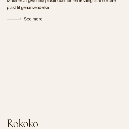
Målet er at give hele plastindustrien en løsning til at sortere
plast til genanvendelse.
See more
Rokoko